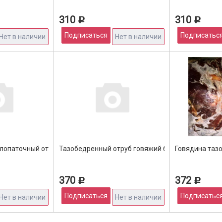
310
310
Р
Р
Подписаться
Подписатьс
Нет в наличии
Нет в наличии
лопаточный отруб Б/К
Тазобедренный отруб говяжий без голяшки б/к 
Говядина таз
370
372
Р
Р
Подписаться
Подписатьс
Нет в наличии
Нет в наличии