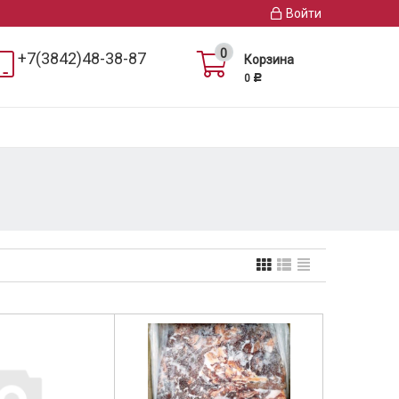
Войти
0
+7(3842)48-38-87
Корзина
0
Р