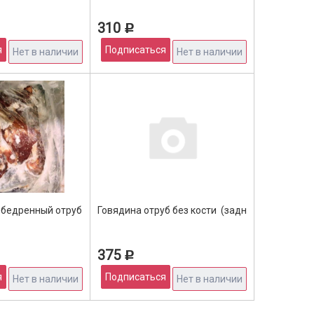
310
Р
я
Подписаться
Нет в наличии
Нет в наличии
зам. СИБИРСКОЕ МЯСО (4*5,5кг)
обедренный отруб БЕСКОСТНЫЙ (2*10кг)
Говядина отруб без кости (задняя часть) 
375
Р
я
Подписаться
Нет в наличии
Нет в наличии