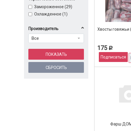
Замороженное (
29
)
Охлажденное (
1
)
Производитель
Хвосты говяжьи 
Все
175
Р
Подписаться
Фарш ДО