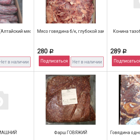
(Алтайский мясокомбинат)
Мясо говядина б/к, глубокой заморозки, котлетн
Конина тазо
280
289
Р
Р
Подписаться
Подписатьс
Нет в наличии
Нет в наличии
МАШНИЙ
Фарш ГОВЯЖИЙ
Говядина одн