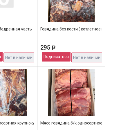
ое, ГОСТ, Россия (Алтайский мясокомбинат) (25кг)
бедренная часть
Говядина без кости ( котлетное мясо) КРА
295
Р
я
Подписаться
Нет в наличии
Нет в наличии
осортная крупнокусковая
Мясо говядина б/к односортное (25кг)