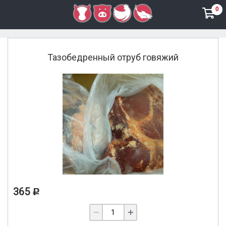
0
Говядина
Тазобедренный отруб говяжий
365
Р