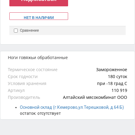
НЕТ В НАЛИЧИИ
Сравнение
Ноги говяжьи обработанные
Термическое состояние
Замороженное
Срок годности
180 суток
Условия хранения
при -18 град С
Артикул
110 919
Производитель
Алтайский мясокомбинат ООО
Основной склад (г.Кемерово,ул.Терешковой, д.64 Б)
остаток:
отсутствует