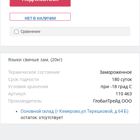
НЕТ В НАЛИЧИИ
Сравнение
Языки свиные зам. (20кг)
Термическое состояние
Замороженное
Срок годности
180 суток
Условия хранения
при -18 град С
Артикул
110 463
Производитель
ГлобалТрейд ООО
Основной склад (г.Кемерово,ул.Терешковой, д.64 Б)
остаток:
отсутствует