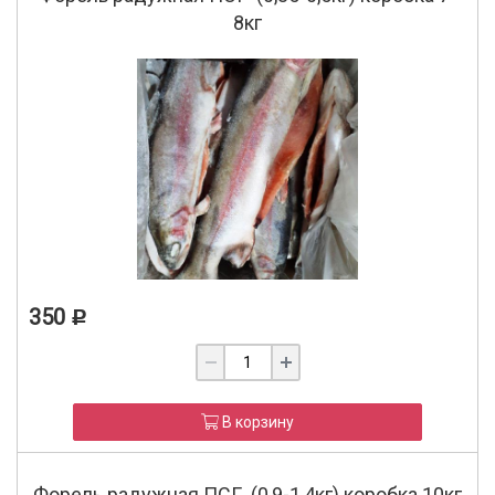
8кг
350
Р
В корзину
Форель радужная ПСГ (0,9-1,4кг) коробка 10кг