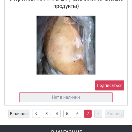
продукты)
Подписаться
Нет в наличии
В начало
3
4
5
6
7
В конец