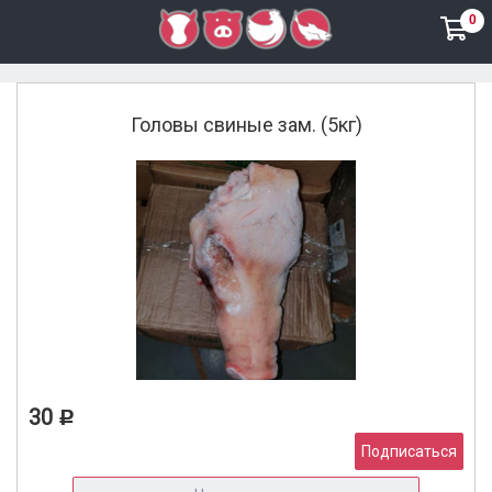
0
Свинина
Головы свиные зам. (5кг)
30
Р
Подписаться