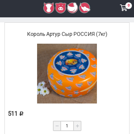
0
Сыры
Король Артур Сыр РОССИЯ (7кг)
511
Р