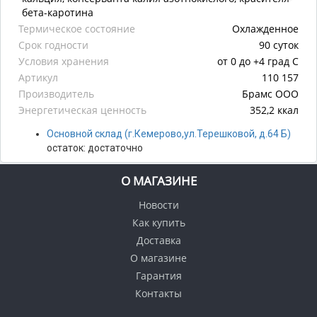
бета-каротина
Термическое состояние
Охлажденное
Срок годности
90 суток
Условия хранения
от 0 до +4 град С
Артикул
110 157
Производитель
Брамс ООО
Энергетическая ценность
352,2 ккал
Основной склад (г.Кемерово,ул.Терешковой, д.64 Б)
остаток:
достаточно
О МАГАЗИНЕ
Новости
Как купить
Доставка
О магазине
Гарантия
Контакты